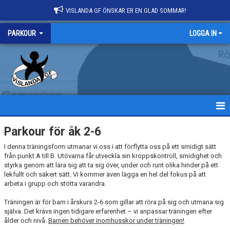
VISLANDA GF ÖNSKAR ER EN GLAD SOMMAR!
PARKOUR
LOGGA IN
HEM
Parkour för åk 2-6
I denna träningsform utmanar vi oss i att förflytta oss på ett smidigt sätt
NYHETER
från punkt A till B. Utövarna får utveckla sin kroppskontroll, smidighet och
styrka genom att lära sig att ta sig över, under och runt olika hinder på ett
KALENDER
lekfullt och säkert sätt. Vi kommer även lägga en hel del fokus på att
arbeta i grupp och stötta varandra.
MATCHER
Träningen är för barn i årskurs 2-6 som gillar att röra på sig och utmana sig
själva. Det krävs ingen tidigare erfarenhet – vi anpassar träningen efter
TRUPPEN
ålder och nivå.
Barnen behöver inomhusskor under träningen!