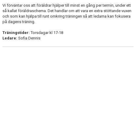
BILDGALLERI
Vi förväntar oss att föräldrar hjälper till minst en gång per termin, under ett
så kallat föräldraschema. Det handlar om att vara en extra stöttande vuxen
och som kan hjälpa till runt omkring träningen så att ledarna kan fokusera
DOKUMENT
på dagens träning.
KONTAKT
Träningstider:
Torsdagar kl 17-18
Ledare:
Sofia Dennis