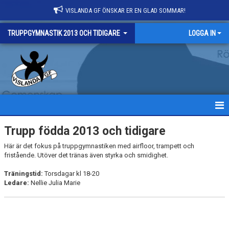
VISLANDA GF ÖNSKAR ER EN GLAD SOMMAR!
TRUPPGYMNASTIK 2013 OCH TIDIGARE
LOGGA IN
HEM
Trupp födda 2013 och tidigare
Här är det fokus på truppgymnastiken med airfloor, trampett och
NYHETER
fristående. Utöver det tränas även styrka och smidighet.
DOKUMENT
Träningstid:
Torsdagar kl 18-20
Ledare:
Nellie Julia Marie
BILDGALLERI
KONTAKT