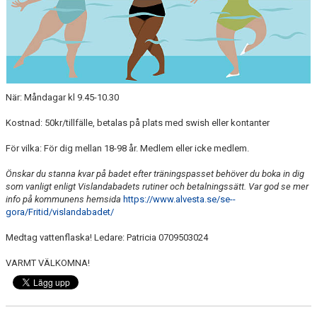
FÖRENINGSKLÄDER
KALENDER
DOKUMENT
När: Måndagar kl 9.45-10.30
BILDGALLERI
Kostnad: 50kr/tillfälle, betalas på plats med swish eller kontanter
För vilka: För dig mellan 18-98 år. Medlem eller icke medlem.
Önskar du stanna kvar på badet efter träningspasset behöver du boka in dig
som vanligt enligt Vislandabadets rutiner och betalningssätt. Var god se mer
info på kommunens hemsida
https://www.alvesta.se/se--
gora/Fritid/vislandabadet/
Medtag vattenflaska! Ledare: Patricia 0709503024
VARMT VÄLKOMNA!