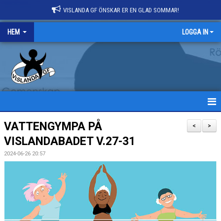
VISLANDA GF ÖNSKAR ER EN GLAD SOMMAR!
HEM
LOGGA IN
HEM
VATTENGYMPA PÅ
<
>
VISLANDABADET V.27-31
NYHETER
2024-06-26 20:57
OM FÖRENINGEN
MEDLEMS- OCH TERMINSAVGIFTER
ANMÄLAN